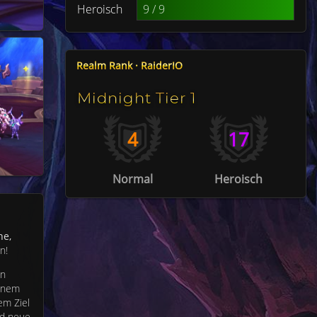
Heroisch
9 / 9
Realm Rank · RaiderIO
Midnight Tier 1
4
17
Normal
Heroisch
he,
n!
en
einem
em Ziel
nd neue