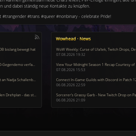
n und dabei ständig neue Kontakte zu knüpfen.
bt #trangender #trans #queer #nonbinary - celebrate Pride!
Wowhead · News
B bislang bewegt hat
07.08.2026 19:32
Geldstrafe: Neonazi zeigte bei CSD-Gegendemo verfassungswidrige Tattoos
07.08.2026 15:53
Waltraud-Schiffels-Preis 2026 geht an Nadja Schallenberg und Saeleen Bouvar
Connect In-Game Guilds with Discord in Patch 1
06.08.2026 22:59
"Emily in Paris" ändert kurzfristig den Drehplan - das steckt dahinter
06.08.2026 21:09