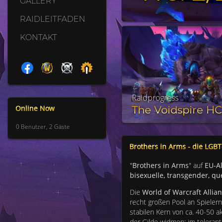
GALLERY
RAIDLEITFADEN
KONTAKT
Raidprogress
The Voidspire HC
Online Now
0 Benutzer, 2 Gäste
Brothers in Arms - die LGBT
"
Brothers in Arms
" auf
EU-Al
bisexuelle, transgender, q
Die
World of Warcraft
Allia
recht großen Pool an Spieler
stabilen Kern von ca. 40-50 a
der Gilde widmen: im toleran