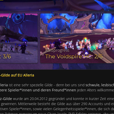
Raidprogress
: 3/6
The Voidspire HC: 2/6
-Gilde auf EU Alleria
leria
ist eine sehr spezielle Gilde - denn bei uns sind
schwule, lesbisc
ueere Spieler*innen und deren Freund*innen
jeden Alters willkomme
nz-Gilde
wurde am 20.04.2012 gegründet und konnte in kurzer Zeit ein
n gewinnen. Mittlerweile besteht die Gilde aus über 290 Accounts und 
ktiven Spieler*innen, sowie vielen Gelegenheitsspieler*innen, die sich d
ten Rahmen gemeinsam neue Chars leveln, PVP-Erfolge erringen, alte u