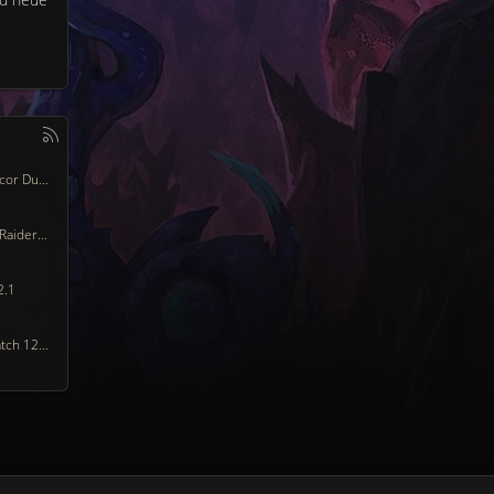
WoW Weekly: Curse of Ula'tek, Twitch Drops, Decor Duels, WoW Portal Room, and More!
View Your Midnight Season 1 Recap Courtesy of Raider.IO
2.1
Sorcerer's Grassy Garb - New Twitch Drop on Patch 12.1 Launch