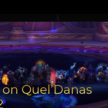
s
 on Quel’Danas
2